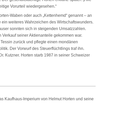
itige Vorurteil wiedergesehen.“
 Horten-Waben oder auch „Kettenhemd“ genannt – an
ße ein weiteres Wahrzeichen des Wirtschaftswunders.
äuser sonnten sich in steigenden Umsatzzahlen.
sen Verkauf seiner Aktienanteile gekommen war.
en Tessin zurück und pflegte einen mondänen
ik. Der Vorwurf des Steuerflüchtlings traf ihn.
Dr. Kutzner. Horten starb 1987 in seiner Schweizer
 „Das Kaufhaus-Imperium von Helmut Horten und seine