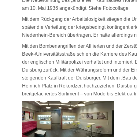
Die Neueröffnung des „arisierten“ Kaufhauses Horten
am 10. Mai 1936 angekündigt. Siehe Fotocollage.
Mit dem Rückgang der Arbeitslosigkeit stiegen die 
später die Verteilung der kriegsbedingt kontingenti
Niederrhein-Bereich übertragen. Er hatte allerdings n
Mit den Bombenangriffen der Alliierten und der Zer
Beek-/Universitätsstraße schien die Karriere des Ka
der englischen Militärpolizei verhaftet und internier
Duisburg zurück. Mit der Währungsreform und der Ein
steigenden Kaufkraft der Duisburger. Mit dem „Bau 
Heinrich Platz in Rekordzeit hochzuziehen. Duisbur
breitgefächertes Sortiment – von Mode bis Elektroar