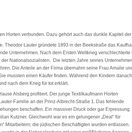
en Horten verbunden. Dazu gehört auch das dunkle Kapitel der 
e. Theodor Lauter gründete 1893 in der Beekstraße das Kaufh
de Unternehmen. Nach dem Ersten Weltkrieg verschlechterte sich
er der Nationalsozialisten. Die letzten Jahre seines Unternehm
Jahren. Die Anteile an der Firma übernahm seine Frau Amalie un
. Sie mussten einen Käufer finden. Während den Kindern danac
nd nach dem Krieg für tot erklärt.
 Hause Alsberg profitiert. Der junge Textilkaufmann Horten
auter-Familie an der Prinz-Albrecht-Straße 1. Das fehlende
ziehungen beschaffen. Ein massiver Druck oder gar Erpressung
milian Kutzner. Gleichwohl war es ein gelungener „Deal“ für
en“ Mitarbeitern; die jüdischen Beschäftigten wurden entlassen.