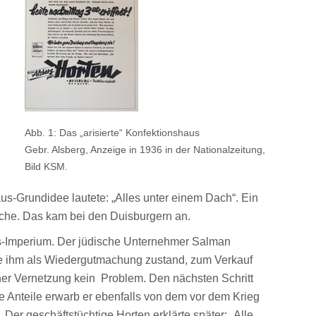
Abb. 1: Das „arisierte“ Konfektionshaus
Gebr. Alsberg, Anzeige in 1936 in der Nationalzeitung,
Bild KSM.
s-Grundidee lautete: „Alles unter einem Dach“. Ein
nsche. Das kam bei den Duisburgern an.
us-Imperium. Der jüdische Unternehmer Salman
ie ihm als Wiedergutmachung zustand, zum Verkauf
iner Vernetzung kein Problem. Den nächsten Schritt
e Anteile erwarb er ebenfalls von dem vor dem Krieg
Der geschäftstüchtige Horten erklärte später: „Alle