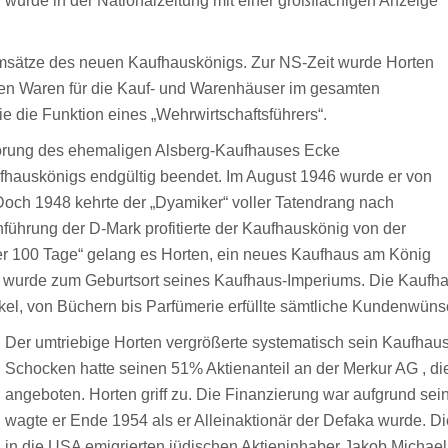
 wurde in der Nationalzeitung mit einer großflächigen Anzeige
Umsätze des neuen Kaufhauskönigs. Zur NS-Zeit wurde Horten
erten Waren für die Kauf- und Warenhäuser im gesamten
ie die Funktion eines „Wehrwirtschaftsführers“.
störung des ehemaligen Alsberg-Kaufhauses Ecke
ufhauskönigs endgültig beendet. Im August 1946 wurde er von
t. Doch 1948 kehrte der „Dyamiker“ voller Tatendrang nach
führung der D-Mark profitierte der Kaufhauskönig von der
der 100 Tage“ gelang es Horten, ein neues Kaufhaus am König
g wurde zum Geburtsort seines Kaufhaus-Imperiums. Die Kaufhau
tikel, von Büchern bis Parfümerie erfüllte sämtliche Kundenwü
Der umtriebige Horten vergrößerte systematisch sein Kaufha
Schocken hatte seinen 51% Aktienanteil an der Merkur AG , d
angeboten. Horten griff zu. Die Finanzierung war aufgrund se
wagte er Ende 1954 als er Alleinaktionär der Defaka wurde. Di
in die USA emigrierten jüdischen Aktieninhaber Jakob Michael. 