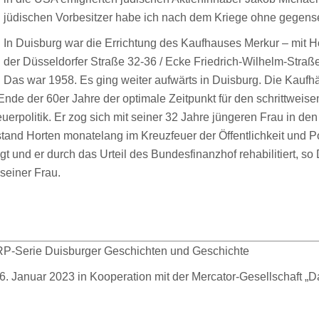
jüdischen Vorbesitzer habe ich nach dem Kriege ohne gegense
In Duisburg war die Errichtung des Kaufhauses Merkur – mit
der Düsseldorfer Straße 32-36 / Ecke Friedrich-Wilhelm-Stra
Das war 1958. Es ging weiter aufwärts in Duisburg. Die Kaufh
 Ende der 60er Jahre der optimale Zeitpunkt für den schrittwei
uerpolitik. Er zog sich mit seiner 32 Jahre jüngeren Frau in d
nd Horten monatelang im Kreuzfeuer der Öffentlichkeit und Polit
 und er durch das Urteil des Bundesfinanzhof rehabilitiert, so 
seiner Frau.
 RP-Serie Duisburger Geschichten und Geschichte
 26. Januar 2023 in Kooperation mit der Mercator-Gesellschaft