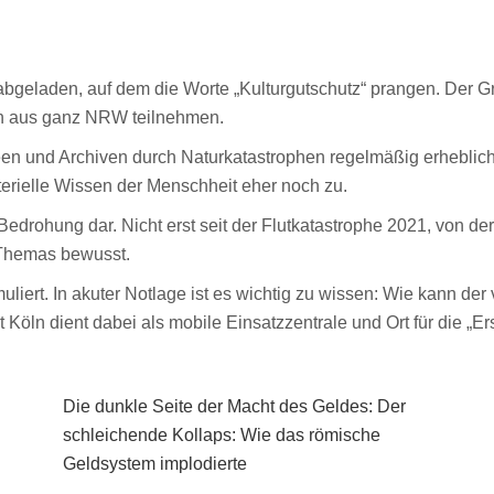
geladen, auf dem die Worte „Kulturgutschutz“ prangen. Der Gr
gen aus ganz NRW teilnehmen.
n und Archiven durch Naturkatastrophen regelmäßig erheblich 
rielle Wissen der Menschheit eher noch zu.
edrohung dar. Nicht erst seit der Flutkatastrophe 2021, von d
s Themas bewusst.
iert. In akuter Notlage ist es wichtig zu wissen: Wie kann der 
Köln dient dabei als mobile Einsatzzentrale und Ort für die „Er
Die dunkle Seite der Macht des Geldes: Der
schleichende Kollaps: Wie das römische
Geldsystem implodierte