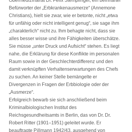
Obermedizinalrat Dr. Felix Stemplinger, ein beinharter
Befürworter der „Erbkrankenausmerze“ (Annemone
Christians), hielt sie zwar, wie er betonte, nicht „etwa
für unfähig oder nicht intelligent genug“, sie sage ihm
„charakterlich“ nicht zu. Ihm behagte nicht, dass sie
alles besser wisse und ihre Fähigkeiten überschätze.
Sie müsse „unter Druck und Aufsicht“ stehen. Es liegt
nahe, die Erklärung für diese Konflikte im personalen
Raum sowie in der Geschlechterdifferenz und den
damit verknüpften Verhaltenserwartungen des Chefs
zu suchen. An keiner Stelle bemängelte er
Divergenzen in Fragen der Erbbiologie oder der
„Ausmerze“.
Erfolgreich bewarb sie sich anschließend beim
Kriminalbiologischen Institut des
Reichsgesundheitsamts in Berlin, das von Dr. Dr.
Robert Ritter (1901–1951) geleitet wurde. Er
beauftragte Pillmann 1942/43, ausgehend von